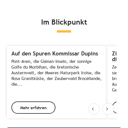
Im Blickpunkt
Auf den Spuren Kommissar Dupins
Zimmer
die A
Pont-Aven, die Glénan-Inseln, der sonnige
Golfe du Morbihan, die bretonische
Zeit, E
Austernwelt, der Meeres-Naturpark Iroise, die
sagt ma
Rosa Granitküste, der Zauberwald Brocéliande,
bretonis
die...
Ausnahm
Gehen d
Mehr erfahren
Meh