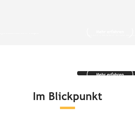
on Saint-
– Paimpol – Die
Die Großstädt
Saint-Brieuc
em Hafen von Paimpol
Saint-Brieuc ist eine St
Mehr erfahren
jestätischen Kaps
vielen Farben erstrahlt.
 d’Erquy...
grün, wie ihre...
Rundreisen in
Bretagne
Mehr erfahren
Im Blickpunkt