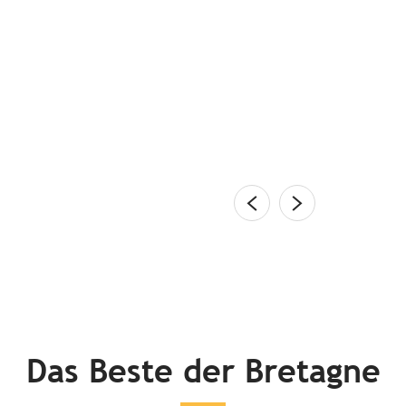
puren Kommissar Dupins
lénan-Inseln, der sonnige Golfe du Morbihan, die
ernwelt, der Meeres-Naturpark Iroise, die Rosa
 Zauberwald Brocéliande, die...
en
Das Beste der Bretagne