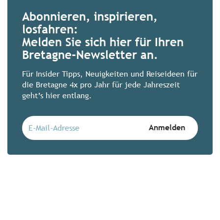
Abonnieren, inspirieren,
losfahren:
Zimmer mit 180°-Blick: 
Melden Sie sich hier für Ihren
Augen
Bretagne-Newsletter an.
Zeit, Ebbe und Flut warten auf niemand
außergewöhnlichen bretonischen Hotels 
Für Insider Tipps, Neuigkeiten und Reiseideen für
Ausnahme. Lassen Sie sich vom Kommen
die Bretagne 4x pro Jahr für jede Jahreszeit
geht’s hier entlang.
Mehr erfahren