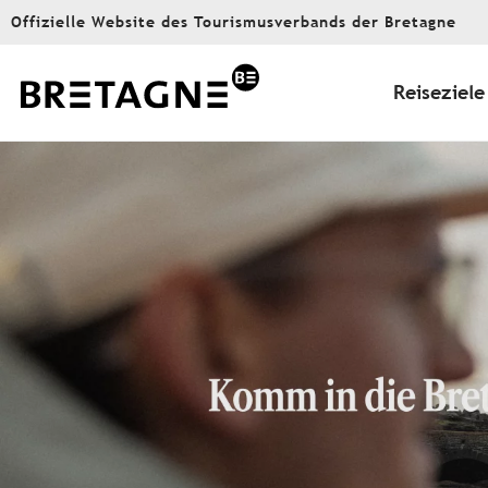
Aller
Offizielle Website des Tourismusverbands der Bretagne
au
contenu
principal
Reiseziele