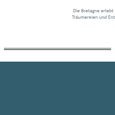
Chillen in der Bretagne
Die Bretagne erlebt
Ausflüge in die Natur
Träumereien und Ent
Mehr erfahren
Mehr erfahren
Alle Unterkünfte