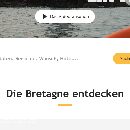
Das Video ansehen
täten, Reiseziel, Wunsch, Hotel...
Such
Die Bretagne entdecken
des Mont-Saint-
t drei Kilometern
k auch hinfällt, überall
rn umgebene Stadt
ich die Schönheit der
hrem Schloss aus...
Mont...