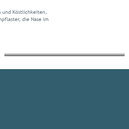
Die Gastronomie
 und Köstlichkeiten,
Nachhaltig reisen
flaster, die Nase im
Mehr erfahren
Mehr erfahren
Veranstaltungs-
Highlights