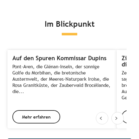
Im Blickpunkt
Auf den Spuren Kommissar Dupins
Zimmer
die A
Pont-Aven, die Glénan-Inseln, der sonnige
Golfe du Morbihan, die bretonische
Zeit, E
Austernwelt, der Meeres-Naturpark Iroise, die
sagt ma
Rosa Granitküste, der Zauberwald Brocéliande,
bretonis
die...
Ausnahm
Gehen d
Mehr erfahren
Meh