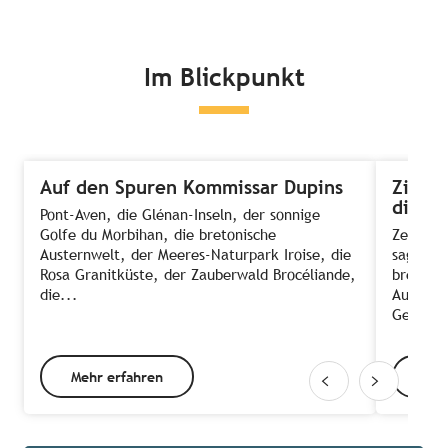
Im Blickpunkt
Auf den Spuren Kommissar Dupins
Zimmer
die A
Pont-Aven, die Glénan-Inseln, der sonnige
Golfe du Morbihan, die bretonische
Zeit, E
Austernwelt, der Meeres-Naturpark Iroise, die
sagt ma
Rosa Granitküste, der Zauberwald Brocéliande,
bretonis
die...
Ausnahm
Gehen d
Mehr erfahren
Meh