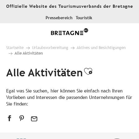
Aller
Offizielle Website des Tourismusverbands der Bretagne
au
contenu
Pressebereich
Touristik
principal
Startseite
Urlaubsvorbereitung
Aktives und Besichtigungen
Alle Aktivitäten
Alle Aktivitäten
Ajouter aux
Egal was Sie suchen, hier können Sie einfach nach Ihren
Vorlieben und Interessen die passenden Unternehmungen für
Sie finden: