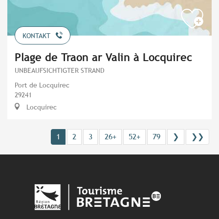
KONTAKT
Plage de Traon ar Valin à Locquirec
UNBEAUFSICHTIGTER STRAND
Port de Locquirec
29241
Locquirec
1
2
3
26+
52+
79
❯
❯❯