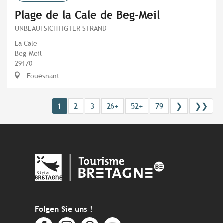
Plage de la Cale de Beg-Meil
UNBEAUFSICHTIGTER STRAND
La Cale
Beg-Meil
29170
Fouesnant
1
2
3
26+
52+
79
❯
❯❯
Folgen Sie uns !