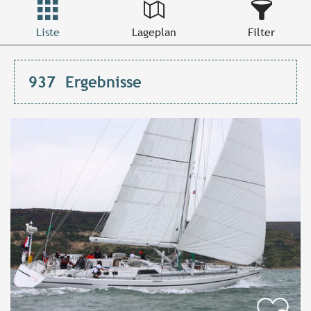
Liste
Lageplan
Filter
937
Ergebnisse