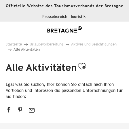
Aller
Offizielle Website des Tourismusverbands der Bretagne
au
contenu
Pressebereich
Touristik
principal
Startseite
Urlaubsvorbereitung
Aktives und Besichtigungen
Alle Aktivitäten
Alle Aktivitäten
Ajouter aux
Egal was Sie suchen, hier können Sie einfach nach Ihren
Vorlieben und Interessen die passenden Unternehmungen für
Sie finden: