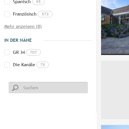
Spanisch
95
Französisch
573
Mehr anzeigen (8)
IN DER NÄHE
GR 34
707
Die Kanäle
75