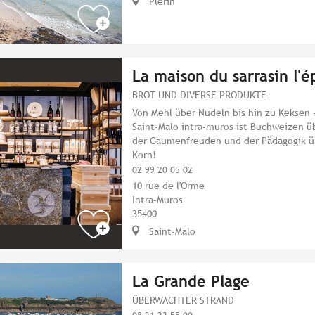
Plérin
La maison du sarrasin l'é
BROT UND DIVERSE PRODUKTE
Von Mehl über Nudeln bis hin zu Keksen 
Saint-Malo intra-muros ist Buchweizen üb
der Gaumenfreuden und der Pädagogik übe
Korn!
02 99 20 05 02
10 rue de l'Orme
Intra-Muros
35400
Saint-Malo
La Grande Plage
ÜBERWACHTER STRAND