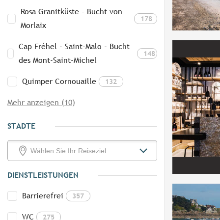
Rosa Granitküste - Bucht von
178
Morlaix
Cap Fréhel - Saint-Malo - Bucht
148
des Mont-Saint-Michel
Quimper Cornouaille
132
Mehr anzeigen (10)
STÄDTE
DIENSTLEISTUNGEN
Barrierefrei
357
WC
275