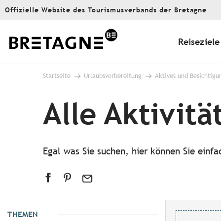
Aller
Offizielle Website des Tourismusverbands der Bretagne
au
contenu
principal
Reiseziele
Startseite
Urlaubsvorbereitung
Aktives und Besichtigu
Alle Aktivitä
Egal was Sie suchen, hier können Sie einf
THEMEN