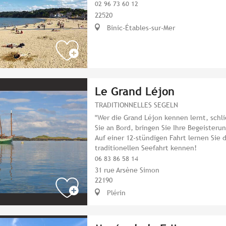
02 96 73 60 12
22520
Binic-Étables-sur-Mer
Le Grand Léjon
TRADITIONNELLES SEGELN
"Wer die Grand Léjon kennen lernt, schl
Sie an Bord, bringen Sie Ihre Begeisterun
Auf einer 12-stündigen Fahrt lernen Sie 
traditionellen Seefahrt kennen!
06 83 86 58 14
31 rue Arsène Simon
22190
Plérin