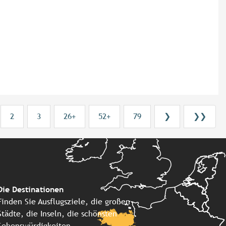
2
3
26+
52+
79
❯
❯❯
Die Destinationen
Finden Sie Ausflugsziele, die großen
Städte, die Inseln, die schönsten
Sehenswürdigkeiten, ...