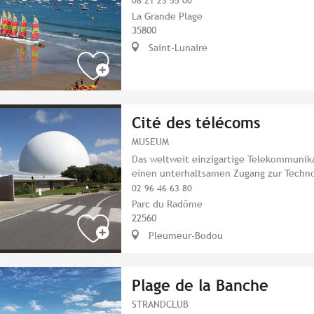
08 21 23 55 00
La Grande Plage
35800
Saint-Lunaire
Cité des télécoms
MUSEUM
Das weltweit einzigartige Telekommuni
einen unterhaltsamen Zugang zur Techno
02 96 46 63 80
Parc du Radôme
22560
Pleumeur-Bodou
Plage de la Banche
STRANDCLUB