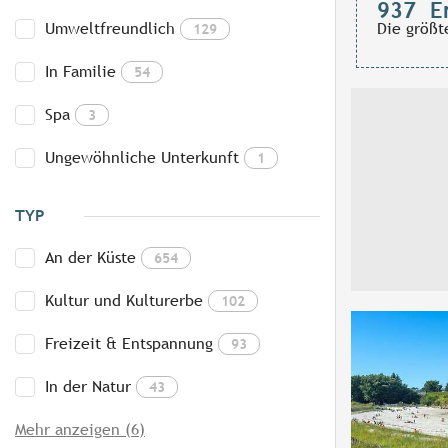
937
E
Umweltfreundlich
Die größt
129
In Familie
54
Spa
3
Ungewöhnliche Unterkunft
1
TYP
An der Küste
654
Kultur und Kulturerbe
102
Freizeit & Entspannung
93
In der Natur
43
Mehr anzeigen (6)