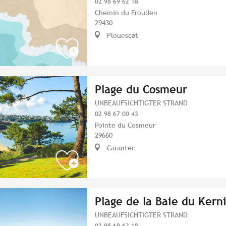
02 98 69 62 18
Chemin du Frouden
29430
Plouescat
Plage du Cosmeur
UNBEAUFSICHTIGTER STRAND
02 98 67 00 43
Pointe du Cosmeur
29660
Carantec
Plage de la Baie du Kern
UNBEAUFSICHTIGTER STRAND
02 98 69 62 18