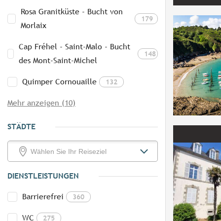
Rosa Granitküste - Bucht von
179
Morlaix
Cap Fréhel - Saint-Malo - Bucht
148
des Mont-Saint-Michel
Quimper Cornouaille
132
Mehr anzeigen (10)
STÄDTE
DIENSTLEISTUNGEN
Barrierefrei
360
WC
275