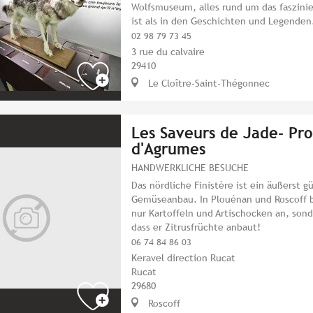
Wolfsmuseum, alles rund um das faszinie
ist als in den Geschichten und Legenden
02 98 79 73 45
3 rue du calvaire
29410
Le Cloître-Saint-Thégonnec
Les Saveurs de Jade- Pr
d'Agrumes
HANDWERKLICHE BESUCHE
Das nördliche Finistère ist ein äußerst g
Gemüseanbau. In Plouénan und Roscoff bi
nur Kartoffeln und Artischocken an, sond
dass er Zitrusfrüchte anbaut!
06 74 84 86 03
Keravel direction Rucat
Rucat
29680
Roscoff