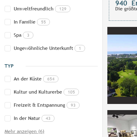
940
E
Umweltfreundlich
Die größt
129
In Familie
55
Spa
3
Ungewöhnliche Unterkunft
1
TYP
An der Küste
654
Kultur und Kulturerbe
105
Freizeit & Entspannung
93
In der Natur
43
Mehr anzeigen (6)