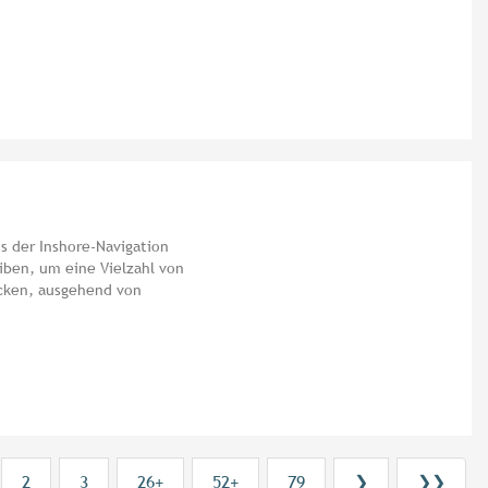
s der Inshore-Navigation
iben, um eine Vielzahl von
cken, ausgehend von
2
3
26+
52+
79
❯
❯❯