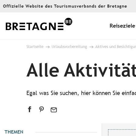
Aller
Offizielle Website des Tourismusverbands der Bretagne
au
contenu
principal
Reiseziele
Startseite
Urlaubsvorbereitung
Aktives und Besichtigu
Alle Aktivitä
Egal was Sie suchen, hier können Sie einf
THEMEN