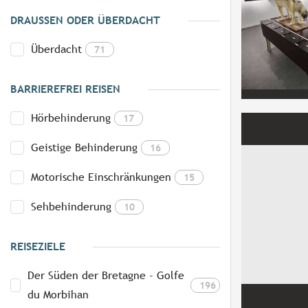
DRAUSSEN ODER ÜBERDACHT
Überdacht
71
BARRIEREFREI REISEN
Hörbehinderung
17
Geistige Behinderung
16
Motorische Einschränkungen
15
Sehbehinderung
10
REISEZIELE
Der Süden der Bretagne - Golfe
196
du Morbihan