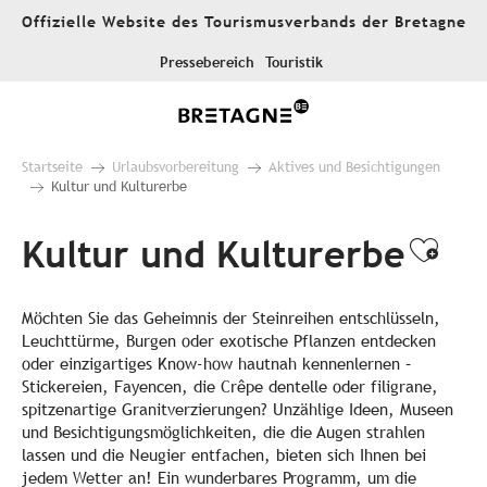
Aller
Offizielle Website des Tourismusverbands der Bretagne
au
contenu
Pressebereich
Touristik
principal
Startseite
Urlaubsvorbereitung
Aktives und Besichtigungen
Kultur und Kulturerbe
Kultur und Kulturerbe
Ajou
Möchten Sie das Geheimnis der Steinreihen entschlüsseln,
Leuchttürme, Burgen oder exotische Pflanzen entdecken
oder einzigartiges Know-how hautnah kennenlernen –
Stickereien, Fayencen, die Crêpe dentelle oder filigrane,
spitzenartige Granitverzierungen? Unzählige Ideen, Museen
und Besichtigungsmöglichkeiten, die die Augen strahlen
lassen und die Neugier entfachen, bieten sich Ihnen bei
jedem Wetter an! Ein wunderbares Programm, um die