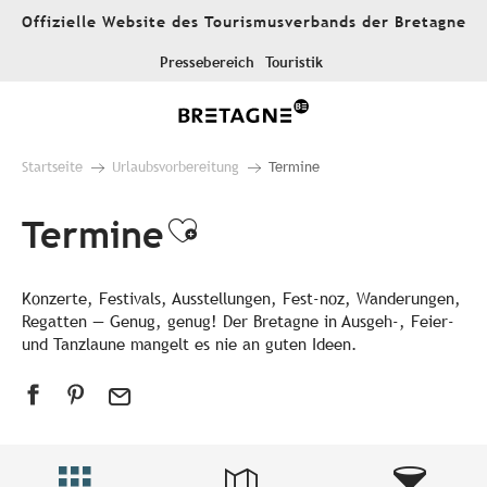
Aller
Offizielle Website des Tourismusverbands der Bretagne
au
contenu
Pressebereich
Touristik
principal
Startseite
Urlaubsvorbereitung
Termine
Termine
Ajouter aux favori
Konzerte, Festivals, Ausstellungen, Fest-noz, Wanderungen,
Regatten — Genug, genug! Der Bretagne in Ausgeh-, Feier-
und Tanzlaune mangelt es nie an guten Ideen.