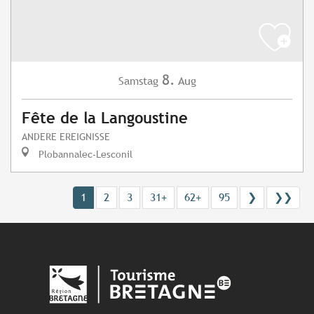
8.
Samstag
Aug
Fête de la Langoustine
ANDERE EREIGNISSE
Plobannalec-Lesconil
1
2
3
31+
62+
95
❯
❯❯