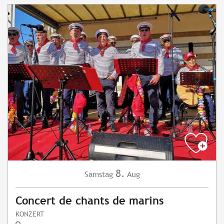
8.
Samstag
Aug
Concert de chants de marins
KONZERT