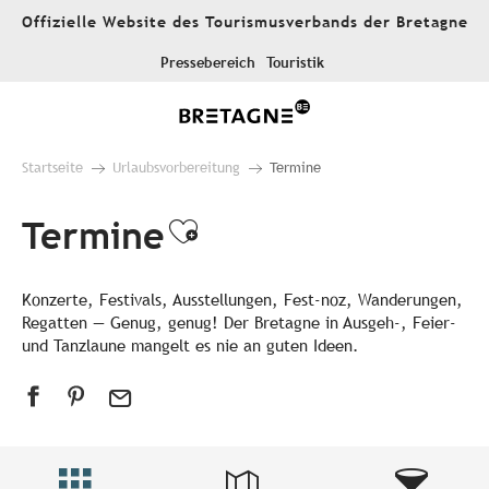
Aller
Offizielle Website des Tourismusverbands der Bretagne
au
contenu
Pressebereich
Touristik
principal
Startseite
Urlaubsvorbereitung
Termine
Termine
Ajouter aux favori
Konzerte, Festivals, Ausstellungen, Fest-noz, Wanderungen,
Regatten — Genug, genug! Der Bretagne in Ausgeh-, Feier-
und Tanzlaune mangelt es nie an guten Ideen.