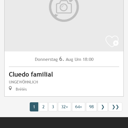
6.
Donnerstag
Aug
Um 18:00
Cluedo familial
UNGEWÖHNLICH
Brélès
1
2
3
32+
64+
98
❯
❯❯