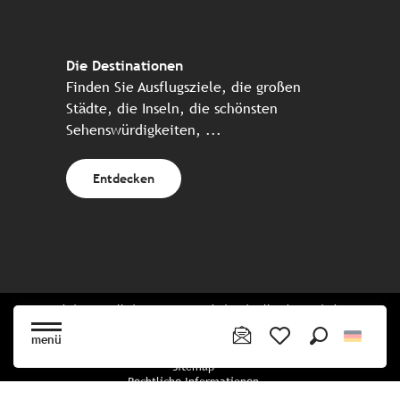
Die Destinationen
Finden Sie Ausflugsziele, die großen
Städte, die Inseln, die schönsten
Sehenswürdigkeiten, ...
Entdecken
Website erstellt in Zusammenarbeit mit allen bretonischen
Tourismuspartnern
menü
Suche
Voir les favoris
Sitemap
Rechtliche Informationen
Vertraulichkeitsrichtlinien