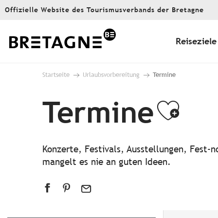
Aller
Offizielle Website des Tourismusverbands der Bretagne
au
contenu
principal
Reiseziele
Startseite
Urlaubsvorbereitung
Termine
Termine
Ajou
Konzerte, Festivals, Ausstellungen, Fest
mangelt es nie an guten Ideen.