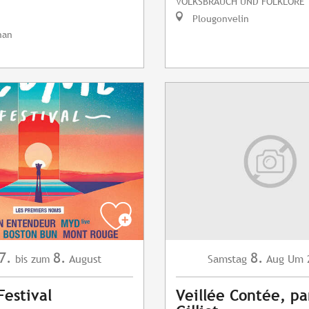
VOLKSBRAUCH UND FOLKLORE
Plougonvelin
nan
7.
8.
8.
August
Samstag
Aug
Um 
bis zum
estival
Veillée Contée, pa