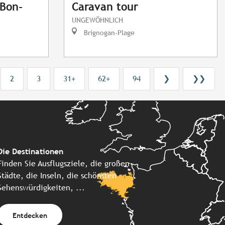
Bon-
Caravan tour
UNGEWÖHNLICH
Brignogan-Plage
2
3
31+
62+
94
❯
❯❯
Die Destinationen
Finden Sie Ausflugsziele, die großen
Städte, die Inseln, die schönsten
Sehenswürdigkeiten, ...
Entdecken