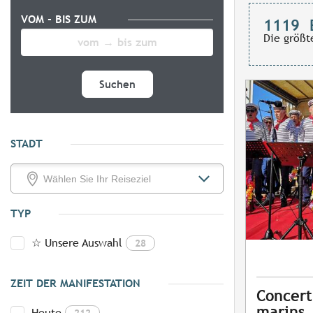
VOM - BIS ZUM
1119
Die größt
Suchen
STADT
TYP
☆ Unsere Auswahl
28
ZEIT DER MANIFESTATION
Concert
marins
Heute
212