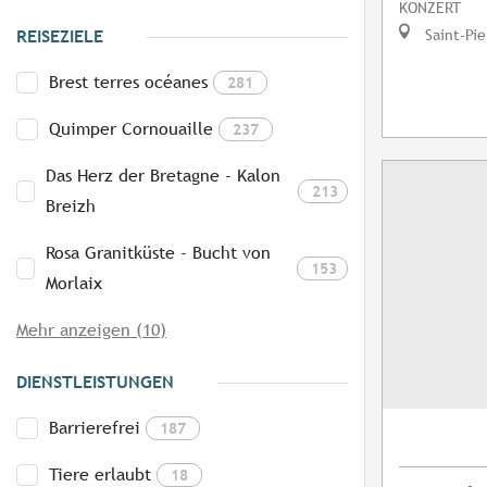
KONZERT
Saint-Pie
REISEZIELE
Brest terres océanes
281
Quimper Cornouaille
237
Das Herz der Bretagne - Kalon
213
Breizh
Rosa Granitküste - Bucht von
153
Morlaix
Mehr anzeigen (10)
DIENSTLEISTUNGEN
Barrierefrei
187
Tiere erlaubt
18