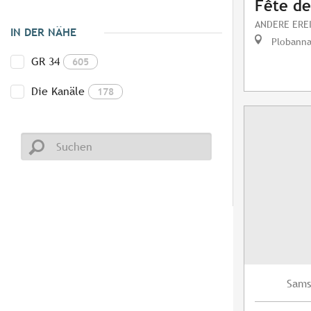
Fête de
ANDERE ERE
IN DER NÄHE
Plobanna
GR 34
605
Die Kanäle
178
Sams