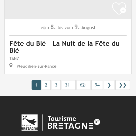
8.
9.
August
vom
bis zum
Fête du Blé - La Nuit de la Fête du
Blé
TANZ
Pleudihen-sur-Rance
1
2
3
31+
62+
94
❯
❯❯