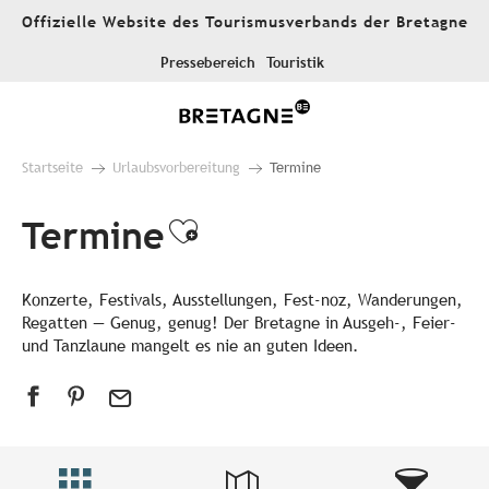
Aller
Offizielle Website des Tourismusverbands der Bretagne
au
contenu
Pressebereich
Touristik
principal
Startseite
Urlaubsvorbereitung
Termine
Termine
Ajouter aux favori
Konzerte, Festivals, Ausstellungen, Fest-noz, Wanderungen,
Regatten — Genug, genug! Der Bretagne in Ausgeh-, Feier-
und Tanzlaune mangelt es nie an guten Ideen.