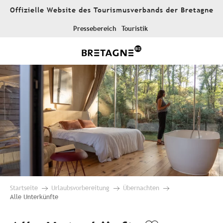
Aller
Offizielle Website des Tourismusverbands der Bretagne
au
contenu
Pressebereich
Touristik
principal
Startseite
Urlaubsvorbereitung
Übernachten
Alle Unterkünfte