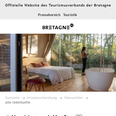
Aller
Offizielle Website des Tourismusverbands der Bretagne
au
contenu
Pressebereich
Touristik
principal
Startseite
Urlaubsvorbereitung
Übernachten
Alle Unterkünfte