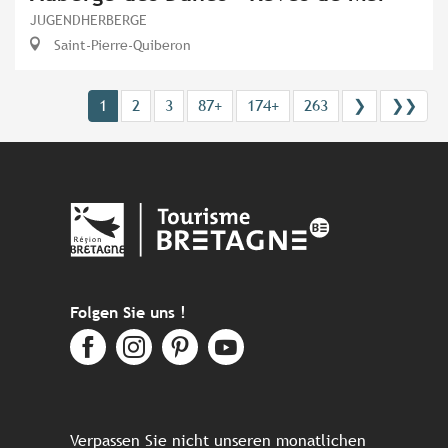
JUGENDHERBERGE
Saint-Pierre-Quiberon
1
2
3
87+
174+
263
❯
❯❯
Folgen Sie uns !
Verpassen Sie nicht unseren monatlichen