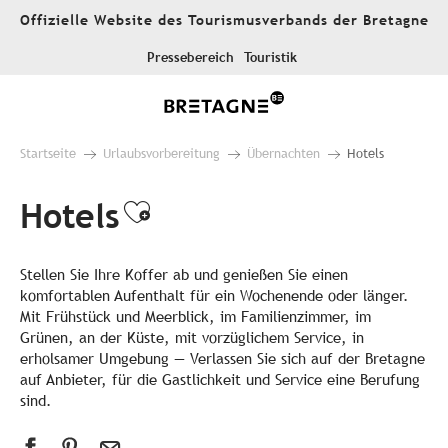
Aller
Offizielle Website des Tourismusverbands der Bretagne
au
contenu
Pressebereich
Touristik
principal
Startseite
Urlaubsvorbereitung
Übernachten
Hotels
Hotels
Ajouter aux favoris
Stellen Sie Ihre Koffer ab und genießen Sie einen
komfortablen Aufenthalt für ein Wochenende oder länger.
Mit Frühstück und Meerblick, im Familienzimmer, im
Grünen, an der Küste, mit vorzüglichem Service, in
erholsamer Umgebung — Verlassen Sie sich auf der Bretagne
auf Anbieter, für die Gastlichkeit und Service eine Berufung
sind.