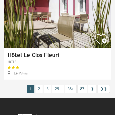
Hôtel Le Clos Fleuri
HOTEL
Le Palais
1
2
3
29+
58+
87
❯
❯❯