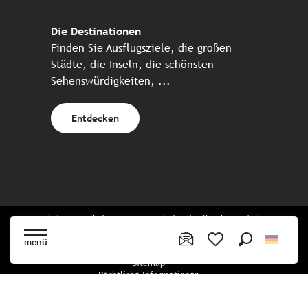
Die Destinationen
Finden Sie Ausflugsziele, die großen
Städte, die Inseln, die schönsten
Sehenswürdigkeiten, ...
Entdecken
Website erstellt in Zusammenarbeit mit allen bretonischen
Tourismuspartnern
menü
Suche
Voir les favoris
Sitemap
Rechtliche Informationen
Vertraulichkeitsrichtlinien
Cookie-Richtlinie