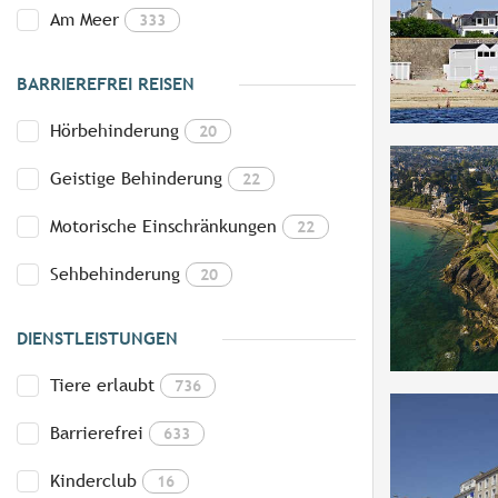
Am Meer
333
BARRIEREFREI REISEN
Hörbehinderung
20
Geistige Behinderung
22
Motorische Einschränkungen
22
Sehbehinderung
20
DIENSTLEISTUNGEN
Tiere erlaubt
736
Barrierefrei
633
Kinderclub
16