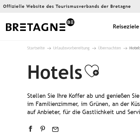
Aller
Offizielle Website des Tourismusverbands der Bretagne
au
contenu
principal
Reiseziele
Startseite
Urlaubsvorbereitung
Übernachten
Hotel
Hotels
Ajoute
Stellen Sie Ihre Koffer ab und genießen S
im Familienzimmer, im Grünen, an der Küs
auf Anbieter, für die Gastlichkeit und Serv