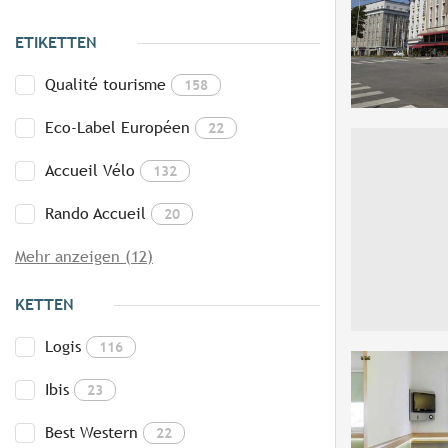
ETIKETTEN
Qualité tourisme
158
Eco-Label Européen
22
Accueil Vélo
132
Rando Accueil
20
Mehr anzeigen (12)
KETTEN
Logis
116
Ibis
23
Best Western
22