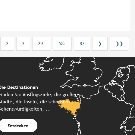
2
3
29+
58+
87
❯
❯❯
Die Destinationen
Finden Sie Ausflugsziele, die großen
Städte, die Inseln, die schönsten
Sehenswürdigkeiten, ...
Entdecken