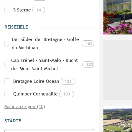
5 Sterne
14
REISEZIELE
Der Süden der Bretagne - Golfe
162
du Morbihan
Cap Fréhel - Saint-Malo - Bucht
152
des Mont-Saint-Michel
Bretagne Loire Océan
121
Quimper Cornouaille
103
Mehr anzeigen (10)
STÄDTE