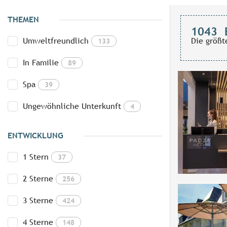
THEMEN
1043
Umweltfreundlich
Die größt
133
In Familie
89
Spa
39
Ungewöhnliche Unterkunft
4
ENTWICKLUNG
1 Stern
37
2 Sterne
256
3 Sterne
424
4 Sterne
148