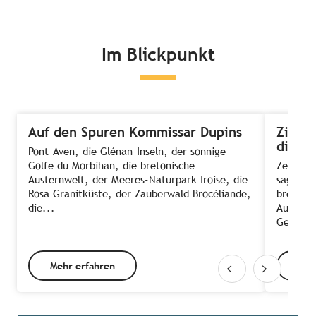
Im Blickpunkt
Auf den Spuren Kommissar Dupins
Zimmer
die A
Pont-Aven, die Glénan-Inseln, der sonnige
Golfe du Morbihan, die bretonische
Zeit, E
Austernwelt, der Meeres-Naturpark Iroise, die
sagt ma
Rosa Granitküste, der Zauberwald Brocéliande,
bretonis
die...
Ausnahm
Gehen d
Mehr erfahren
Meh