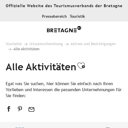
Aller
Offizielle Website des Tourismusverbands der Bretagne
au
contenu
Pressebereich
Touristik
principal
Startseite
Urlaubsvorbereitung
Aktives und Besichtigungen
Alle Aktivitäten
Alle Aktivitäten
Ajouter aux
Egal was Sie suchen, hier können Sie einfach nach Ihren
Vorlieben und Interessen die passenden Unternehmungen für
Sie finden: