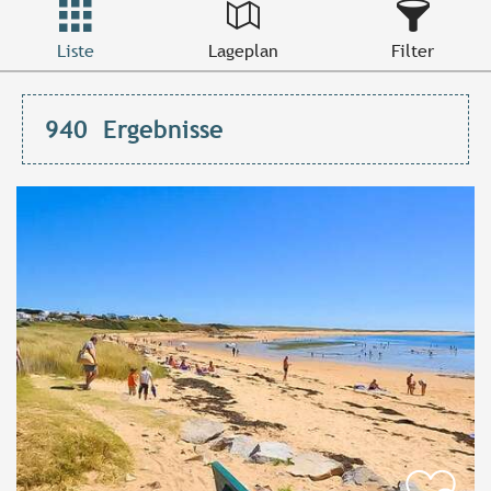
Liste
Lageplan
Filter
940
Ergebnisse