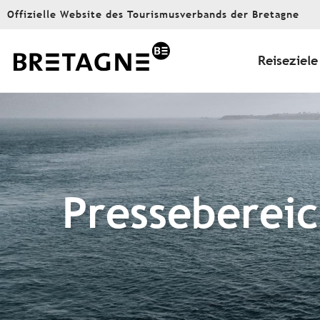
Aller
Offizielle Website des Tourismusverbands der Bretagne
au
contenu
principal
Reiseziele
Presseberei