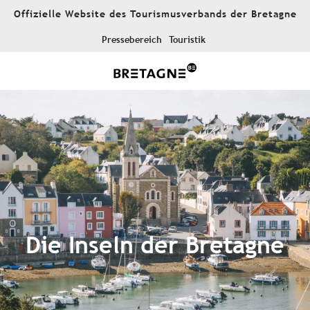
Aller
Offizielle Website des Tourismusverbands der Bretagne
au
contenu
Pressebereich
Touristik
principal
Die Inseln der Bretagne