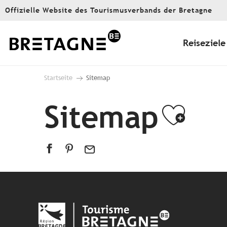
Aller
Offizielle Website des Tourismusverbands der Bretagne
au
contenu
principal
Reiseziele
Startseite
Sitemap
Sitemap
Ajou