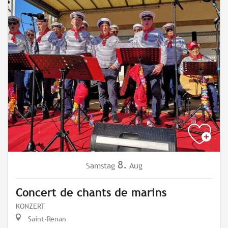
8.
Samstag
Aug
Concert de chants de marins
KONZERT
Saint-Renan