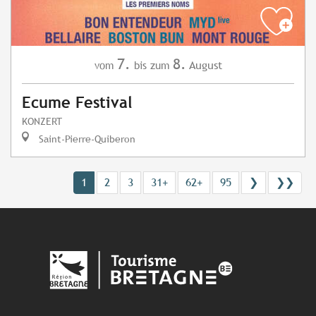
7.
8.
August
vom
bis zum
Ecume Festival
KONZERT
Saint-Pierre-Quiberon
1
2
3
31+
62+
95
❯
❯❯