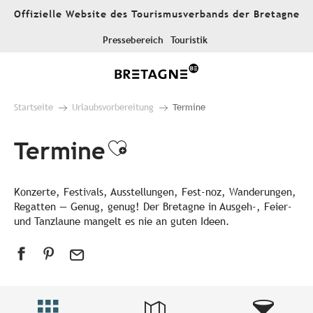
Aller
Offizielle Website des Tourismusverbands der Bretagne
au
contenu
Pressebereich
Touristik
principal
Startseite
Urlaubsvorbereitung
Termine
Termine
Ajouter aux favori
Konzerte, Festivals, Ausstellungen, Fest-noz, Wanderungen,
Regatten — Genug, genug! Der Bretagne in Ausgeh-, Feier-
und Tanzlaune mangelt es nie an guten Ideen.