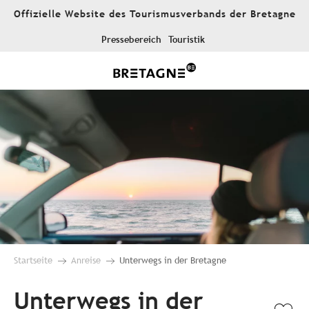
Aller
Offizielle Website des Tourismusverbands der Bretagne
au
contenu
Pressebereich
Touristik
principal
Startseite
Anreise
Unterwegs in der Bretagne
Unterwegs in der