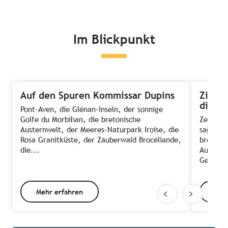
Im Blickpunkt
Auf den Spuren Kommissar Dupins
Zimmer
die A
Pont-Aven, die Glénan-Inseln, der sonnige
Golfe du Morbihan, die bretonische
Zeit, E
Austernwelt, der Meeres-Naturpark Iroise, die
sagt ma
Rosa Granitküste, der Zauberwald Brocéliande,
bretonis
die...
Ausnahm
Gehen d
Mehr erfahren
Meh