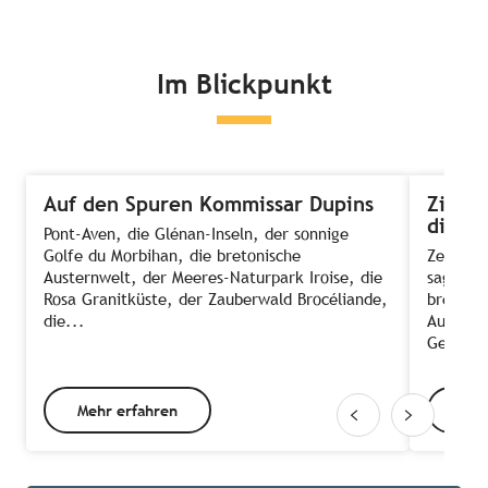
Im Blickpunkt
Auf den Spuren Kommissar Dupins
Zimmer
die A
Pont-Aven, die Glénan-Inseln, der sonnige
Golfe du Morbihan, die bretonische
Zeit, E
Austernwelt, der Meeres-Naturpark Iroise, die
sagt ma
Rosa Granitküste, der Zauberwald Brocéliande,
bretonis
die...
Ausnahm
Gehen d
Mehr erfahren
Meh