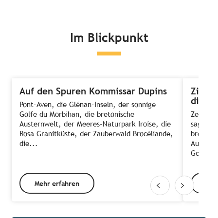
Im Blickpunkt
Auf den Spuren Kommissar Dupins
Zimmer
die A
Pont-Aven, die Glénan-Inseln, der sonnige
Golfe du Morbihan, die bretonische
Zeit, E
Austernwelt, der Meeres-Naturpark Iroise, die
sagt ma
Rosa Granitküste, der Zauberwald Brocéliande,
bretonis
die...
Ausnahm
Gehen d
Mehr erfahren
Meh