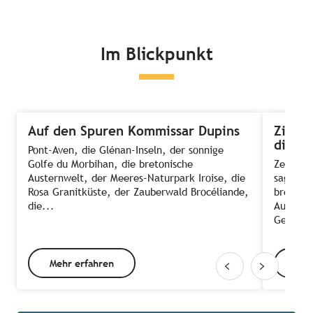
Im Blickpunkt
Auf den Spuren Kommissar Dupins
Zimmer
die A
Pont-Aven, die Glénan-Inseln, der sonnige
Golfe du Morbihan, die bretonische
Zeit, E
Austernwelt, der Meeres-Naturpark Iroise, die
sagt ma
Rosa Granitküste, der Zauberwald Brocéliande,
bretonis
die...
Ausnahm
Gehen d
Mehr erfahren
Meh