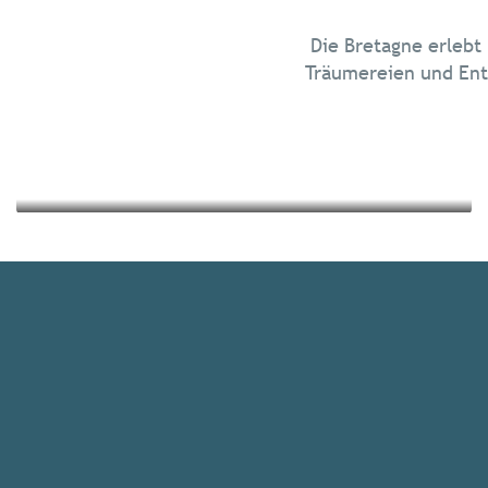
Chillen in der Bretagne
Die Bretagne erlebt
Ausflüge in die Natur
Träumereien und Ent
Mehr erfahren
Mehr erfahren
Alle Unterkünfte