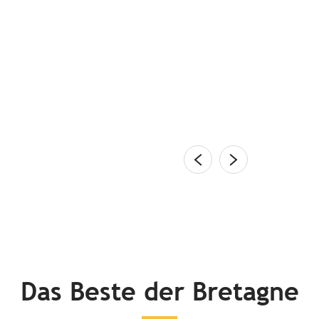
puren Kommissar Dupins
lénan-Inseln, der sonnige Golfe du Morbihan, die
ernwelt, der Meeres-Naturpark Iroise, die Rosa
 Zauberwald Brocéliande, die...
en
Das Beste der Bretagne