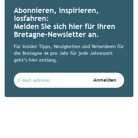
Abonnieren, inspirieren,
losfahren:
Zimmer mit 180°-Blick: 
Melden Sie sich hier für Ihren
Augen
Bretagne-Newsletter an.
Zeit, Ebbe und Flut warten auf niemand
außergewöhnlichen bretonischen Hotels 
Für Insider Tipps, Neuigkeiten und Reiseideen für
Ausnahme. Lassen Sie sich vom Kommen
die Bretagne 4x pro Jahr für jede Jahreszeit
geht’s hier entlang.
Mehr erfahren