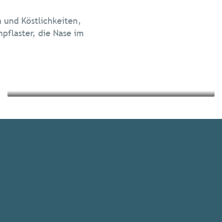
Die Gastronomie
 und Köstlichkeiten,
Nachhaltig reisen
flaster, die Nase im
Mehr erfahren
Mehr erfahren
Veranstaltungs-
Highlights