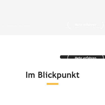
Die Großstädt
r Cornouaille
Brest
 authentische Region
Vergessen Sie alles, wa
Mehr erfahren
e erwartet Sie mit
Brest zu wissen glaubt
urlandschaften,...
Sie eine dynamische...
Rundreisen in
Bretagne
Mehr erfahren
Im Blickpunkt