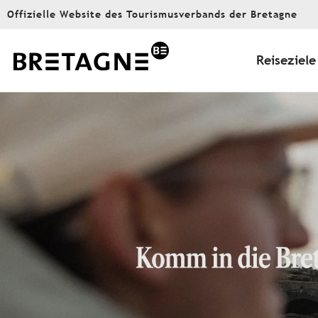
Aller
Offizielle Website des Tourismusverbands der Bretagne
au
contenu
principal
Reiseziele