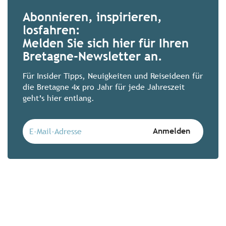
Abonnieren, inspirieren,
losfahren:
Zimmer mit 180°-Blick: 
Melden Sie sich hier für Ihren
Augen
Bretagne-Newsletter an.
Zeit, Ebbe und Flut warten auf niemand
außergewöhnlichen bretonischen Hotels 
Für Insider Tipps, Neuigkeiten und Reiseideen für
Ausnahme. Lassen Sie sich vom Kommen
die Bretagne 4x pro Jahr für jede Jahreszeit
geht’s hier entlang.
Mehr erfahren