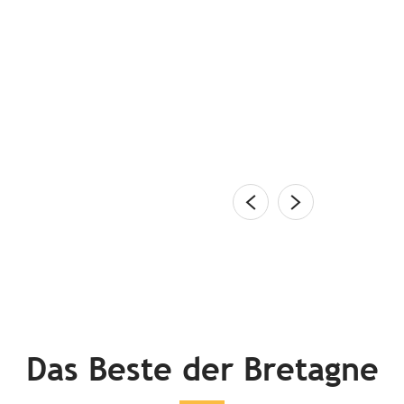
puren Kommissar Dupins
lénan-Inseln, der sonnige Golfe du Morbihan, die
ernwelt, der Meeres-Naturpark Iroise, die Rosa
 Zauberwald Brocéliande, die...
en
Das Beste der Bretagne