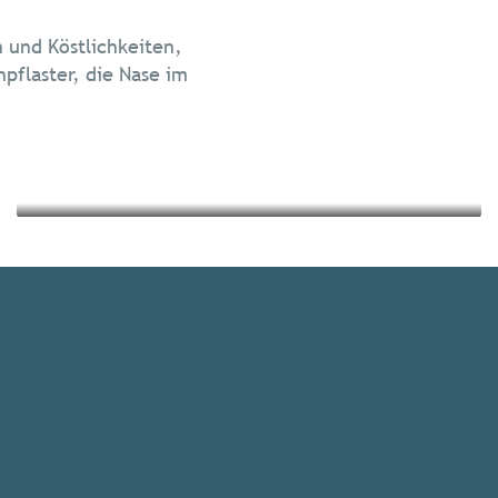
Die Gastronomie
 und Köstlichkeiten,
Nachhaltig reisen
flaster, die Nase im
Mehr erfahren
Mehr erfahren
Veranstaltungs-
Highlights