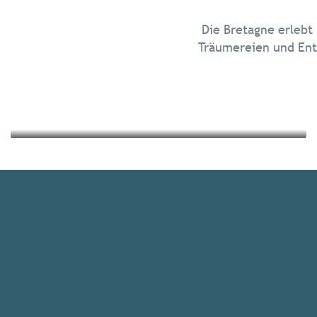
Chillen in der Bretagne
Die Bretagne erlebt
Ausflüge in die Natur
Träumereien und Ent
Mehr erfahren
Mehr erfahren
Alle Unterkünfte