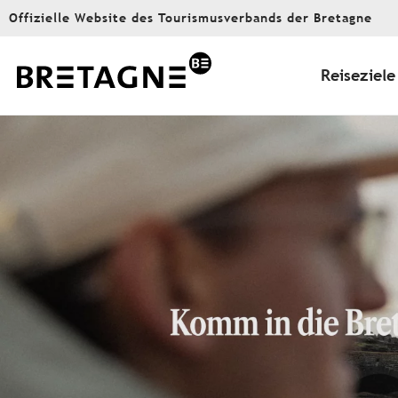
Aller
Offizielle Website des Tourismusverbands der Bretagne
au
contenu
principal
Reiseziele