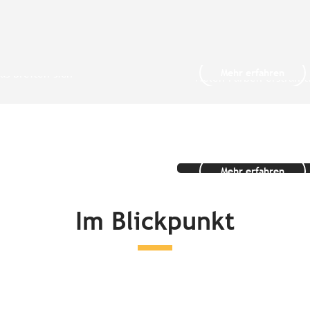
anitküste –
Die Großstädt
von Morlaix
Saint-Brieuc
eines sehr milden
Saint-Brieuc ist eine St
Mehr erfahren
as breiten sich
vielen Farben erstrahlt.
e Landschaften, eine...
grün, wie ihre...
Rundreisen in
Bretagne
Mehr erfahren
Im Blickpunkt