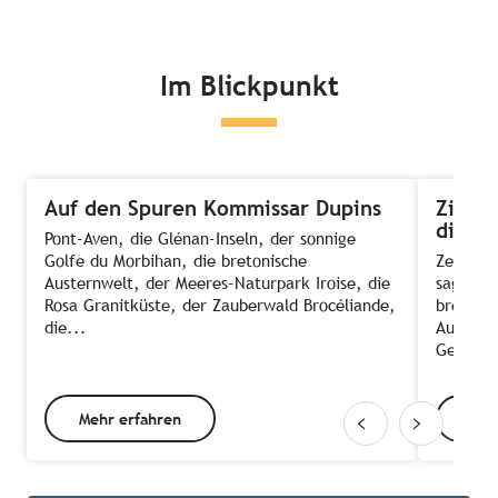
Im Blickpunkt
Auf den Spuren Kommissar Dupins
Zimmer
die A
Pont-Aven, die Glénan-Inseln, der sonnige
Golfe du Morbihan, die bretonische
Zeit, E
Austernwelt, der Meeres-Naturpark Iroise, die
sagt ma
Rosa Granitküste, der Zauberwald Brocéliande,
bretonis
die...
Ausnahm
Gehen d
Mehr erfahren
Meh