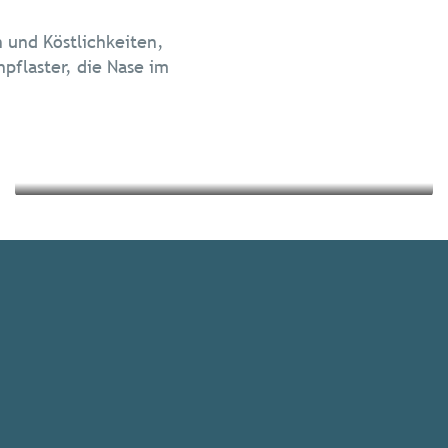
Die Gastronomie
 und Köstlichkeiten,
Nachhaltig reisen
flaster, die Nase im
Mehr erfahren
Mehr erfahren
Veranstaltungs-
Highlights