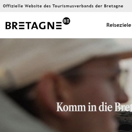
Aller
Offizielle Website des Tourismusverbands der Bretagne
au
contenu
principal
Reiseziele