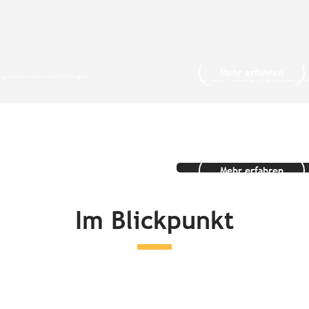
on Saint-
– Paimpol – Die
Die Großstädt
Saint-Brieuc
em Hafen von Paimpol
Saint-Brieuc ist eine St
Mehr erfahren
jestätischen Kaps
vielen Farben erstrahlt.
 d’Erquy...
grün, wie ihre...
Rundreisen in
Bretagne
Mehr erfahren
Im Blickpunkt