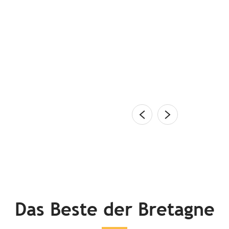
puren Kommissar Dupins
lénan-Inseln, der sonnige Golfe du Morbihan, die
ernwelt, der Meeres-Naturpark Iroise, die Rosa
 Zauberwald Brocéliande, die...
en
Das Beste der Bretagne