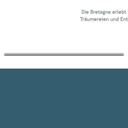
Chillen in der Bretagne
Die Bretagne erlebt
Ausflüge in die Natur
Träumereien und Ent
Mehr erfahren
Mehr erfahren
Alle Unterkünfte