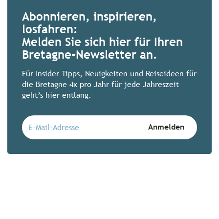
Abonnieren, inspirieren,
losfahren:
Zimmer mit 180°-Blick: 
Melden Sie sich hier für Ihren
Augen
Bretagne-Newsletter an.
Zeit, Ebbe und Flut warten auf niemand
außergewöhnlichen bretonischen Hotels 
Für Insider Tipps, Neuigkeiten und Reiseideen für
Ausnahme. Lassen Sie sich vom Kommen
die Bretagne 4x pro Jahr für jede Jahreszeit
geht’s hier entlang.
Mehr erfahren