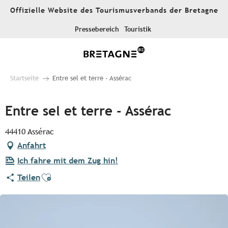
Aller
Offizielle Website des Tourismusverbands der Bretagne
au
contenu
Pressebereich
Touristik
principal
Startseite
Entre sel et terre - Assérac
Entre sel et terre - Assérac
44410 Assérac
Anfahrt
Ich fahre mit dem Zug hin!
Ajouter aux favoris
Teilen