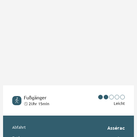
Fußgänger
Leicht
2Uhr 15min
Praktische Informationen
Abfahrt
Assérac