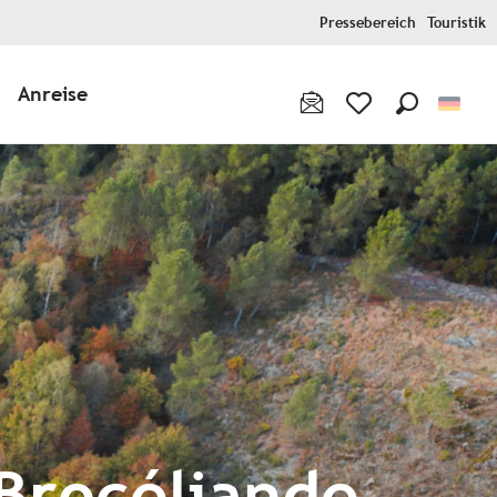
Pressebereich
Touristik
Anreise
Suche
Voir les favoris
Brocéliande