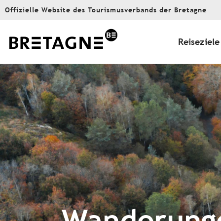
Aller
Offizielle Website des Tourismusverbands der Bretagne
au
contenu
principal
Reiseziele
Wanderunge