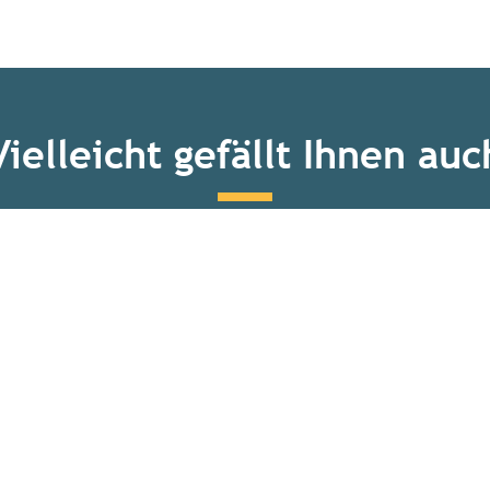
Vielleicht gefällt Ihnen auc
Das Naturschutzgebiet Gâvres-Quiberon
Mehr erfahren
Verpassen Sie nicht unseren monatlichen