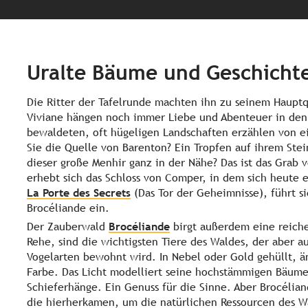
Uralte Bäume und Geschicht
Die Ritter der Tafelrunde machten ihn zu seinem Hauptqu
Viviane hängen noch immer Liebe und Abenteuer in den 
bewaldeten, oft hügeligen Landschaften erzählen von ei
Sie die Quelle von Barenton? Ein Tropfen auf ihrem Ste
dieser große Menhir ganz in der Nähe? Das ist das Grab 
erhebt sich das Schloss von Comper, in dem sich heute 
La Porte des Secrets
(Das Tor der Geheimnisse), führt s
Brocéliande ein.
Der Zauberwald
Brocéliande
birgt außerdem eine reiche
Rehe, sind die wichtigsten Tiere des Waldes, der aber 
Vogelarten bewohnt wird. In Nebel oder Gold gehüllt, ä
Farbe. Das Licht modelliert seine hochstämmigen Bäume
Schieferhänge. Ein Genuss für die Sinne. Aber Brocélia
die hierherkamen, um die natürlichen Ressourcen des 