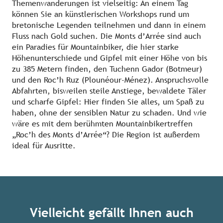
Themenwanderungen ist vielseitig: An einem Tag
können Sie an künstlerischen Workshops rund um
bretonische Legenden teilnehmen und dann in einem
Fluss nach Gold suchen. Die Monts d’Arrée sind auch
ein Paradies für Mountainbiker, die hier starke
Höhenunterschiede und Gipfel mit einer Höhe von bis
zu 385 Metern finden, den Tuchenn Gador (Botmeur)
und den Roc’h Ruz (Plounéour-Ménez). Anspruchsvolle
Abfahrten, bisweilen steile Anstiege, bewaldete Täler
und scharfe Gipfel: Hier finden Sie alles, um Spaß zu
haben, ohne der sensiblen Natur zu schaden. Und wie
wäre es mit dem berühmten Mountainbikertreffen
„Roc’h des Monts d’Arrée“? Die Region ist außerdem
ideal für Ausritte.
Vielleicht gefällt Ihnen auch
Wandern auf der Insel Belle-Ile
Tief 