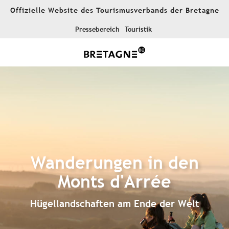
Aller
Offizielle Website des Tourismusverbands der Bretagne
au
contenu
Pressebereich
Touristik
principal
Wanderungen in den
Monts d'Arrée
Hügellandschaften am Ende der Welt