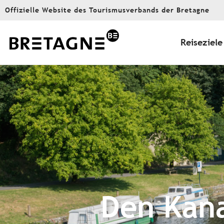
Aller
Offizielle Website des Tourismusverbands der Bretagne
au
contenu
principal
Reiseziele
Den Kana