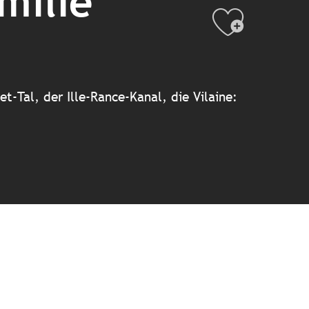
milie
Ajout
t-Tal, der Ille-Rance-Kanal, die Vilaine: