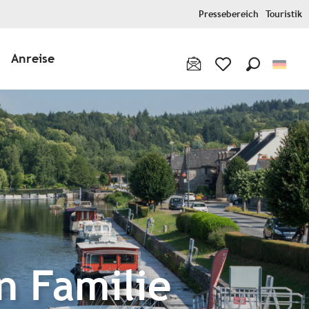
Pressebereich
Touristik
Anreise
Suche
Voir les favoris
n Familie