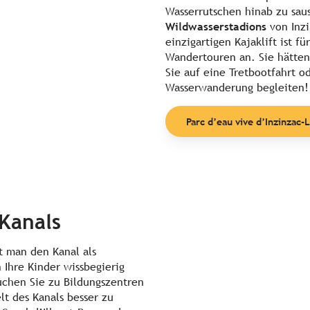
Wasserrutschen hinab zu sau
Wildwasserstadions
von Inzi
einzigartigen Kajaklift ist f
Wandertouren an. Sie hätten
Sie auf eine Tretbootfahrt o
Wasserwanderung begleiten!
Parc d’eau vive d’Inzinzac-L
 Kanals
t man den Kanal als
 Ihre Kinder wissbegierig
uchen Sie zu Bildungszentren
t des Kanals besser zu