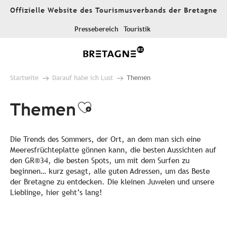
Aller
Offizielle Website des Tourismusverbands der Bretagne
au
contenu
Pressebereich
Touristik
principal
Startseite
Darauf habe ich Lust
Themen
Themen
Ajouter aux favori
Die Trends des Sommers, der Ort, an dem man sich eine
Meeresfrüchteplatte gönnen kann, die besten Aussichten auf
den GR®34, die besten Spots, um mit dem Surfen zu
beginnen… kurz gesagt, alle guten Adressen, um das Beste
der Bretagne zu entdecken. Die kleinen Juwelen und unsere
Lieblinge, hier geht’s lang!