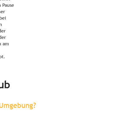
n Pause
her
bei
n
der
der
n am
bt.
aub
r Umgebung?
Sehenswertes & Erlebnisse in