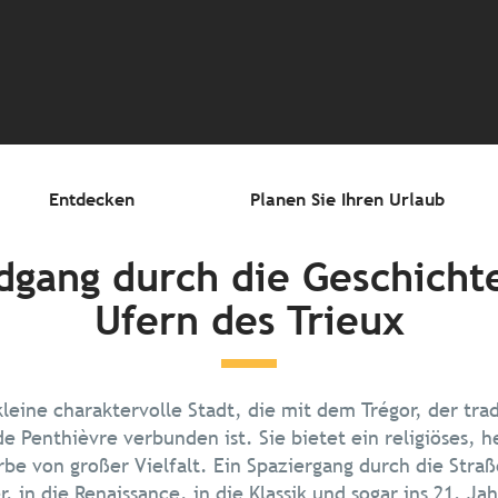
ter aux favoris
Entdecken
Planen Sie Ihren Urlaub
dgang durch die Geschicht
Ufern des Trieux
leine charaktervolle Stadt, die mit dem Trégor, der tra
e Penthièvre verbunden ist. Sie bietet ein religiöses, h
rbe von großer Vielfalt. Ein Spaziergang durch die Straß
r, in die Renaissance, in die Klassik und sogar ins 21. J