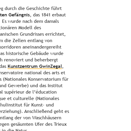
g durch die Geschichte führt
lten Gefängnis
, das 1841 erbaut
 Es wurde nach dem damals
tionären Modell des
anischen Grundrisses errichtet,
m die Zellen entlang von
orridoren aneinandergereiht
Das historische Gebäude wurde
ch renoviert und beherbergt
 das
Kunstzentrum GwinZegal
,
nservatoire national des arts et
s (Nationales Konservatorium für
und Gewerbe) und das Institut
al supérieur de l’éducation
que et culturelle (Nationales
hulinstitut für Kunst- und
erziehung). Anschließend geht es
ntlang der von Waschhäusern
egen gesäumten Ufer des Trieux
 in die Natur.