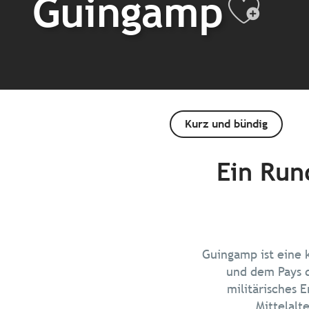
Guingamp
Ajou
Kurz und bündig
Ein Run
Guingamp ist eine k
und dem Pays d
militärisches E
Mittelalte