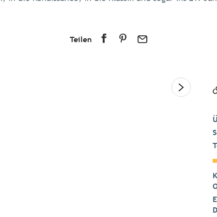
Teilen
Ü
S
T
K
O
E
D