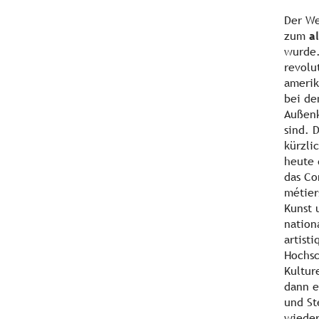
Der We
zum
a
wurde.
revolu
amerik
bei de
Außenk
sind. 
kürzli
heute
das Co
métier
Kunst 
nation
artisti
Hochsc
Kultur
dann e
und St
wieder