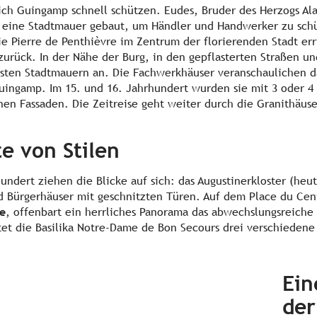
ch Guingamp schnell schützen. Eudes, Bruder des Herzogs Alain
 eine Stadtmauer gebaut, um Händler und Handwerker zu schü
e Pierre de Penthièvre im Zentrum der florierenden Stadt er
zurück. In der Nähe der Burg, in den gepflasterten Straßen un
busten Stadtmauern an. Die Fachwerkhäuser veranschaulichen
uingamp. Im 15. und 16. Jahrhundert wurden sie mit 3 oder 4
en Fassaden. Die Zeitreise geht weiter durch die Granithäuse
e von Stilen
ndert ziehen die Blicke auf sich: das Augustinerkloster (heut
nd Bürgerhäuser mit geschnitzten Türen. Auf dem Place du Cen
e
, offenbart ein herrliches Panorama das abwechslungsreiche 
tet die Basilika Notre-Dame de Bon Secours drei verschiedene 
Ein
der