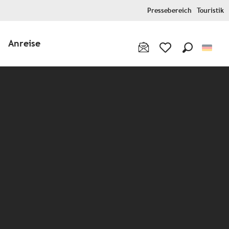
Pressebereich
Touristik
Anreise
Suche
Voir les favoris
x favoris