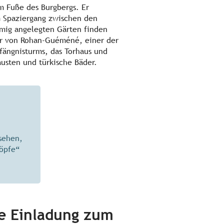
am Fuße des Burgbergs. Er
m Spaziergang zwischen den
mig angelegten Gärten finden
er von Rohan-Guéméné, einer der
ängnisturms, das Torhaus und
usten und türkische Bäder.
rsehen,
nöpfe“
e Einladung zum