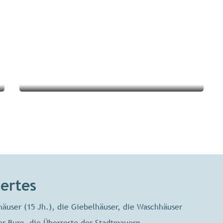
Sehenswertes & Erlebnisse in
der Umgebung
ertes
äuser (15 Jh.), die Giebelhäuser, die Waschhäuser
er Burg, die Überreste der Stadtmauern