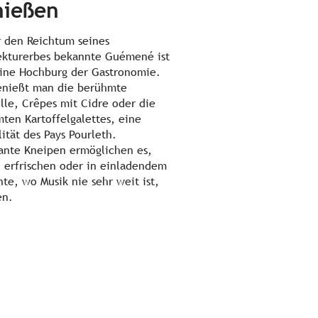
nießen
r den Reichtum seines
ekturerbes bekannte Guémené ist
ine Hochburg der Gastronomie.
enießt man die berühmte
lle, Crêpes mit Cidre oder die
ten Kartoffelgalettes, eine
lität des Pays Pourleth.
nte Kneipen ermöglichen es,
u erfrischen oder in einladendem
te, wo Musik nie sehr weit ist,
en.