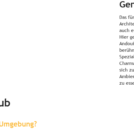
Ge
Das fü
Archit
auch e
Hier g
Andoui
berühm
Spezia
Charma
sich z
Ambien
zu ess
aub
r Umgebung?