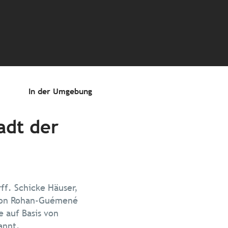
In der Umgebung
adt der
rff. Schicke Häuser,
 von Rohan-Guémené
 auf Basis von
annt.