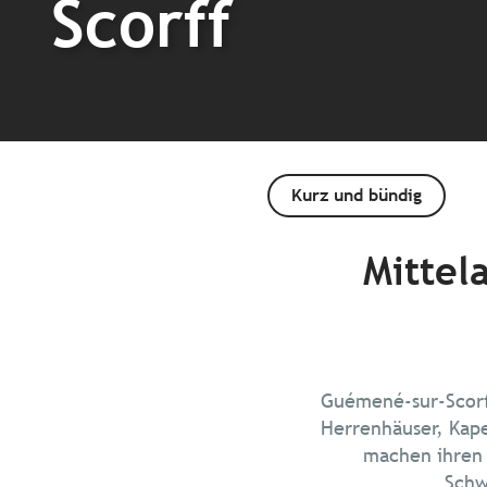
Scorff
Kurz und bündig
Mittel
Guémené-sur-Scorff,
Herrenhäuser, Kap
machen ihren 
Schw