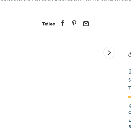
Teilen
Ü
S
T
K
O
E
B