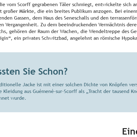
n die vom Scorff gegrabenen Täler schmiegt, entwickelte sich 
rt großer Märkte, die ein breites Publikum anzogen. Bei eine
nden Gassen, dem Haus des Seneschalls und den terrassenför
chen Vergangenheit. Zu dem beeindruckenden Vermächtnis der
chs, gehören der Raum der Wachen, die Wendeltreppe des Gef
igin“, ein privates Schwitzbad, angelehnt an römische Hypoka
sten Sie Schon?
aditionelle Jacke ist mit einer solchen Dichte von Knöpfen ve
ie Kleidung aus Guémené-sur-Scorff als „Tracht der tausend K
hnet wurde.
Ein