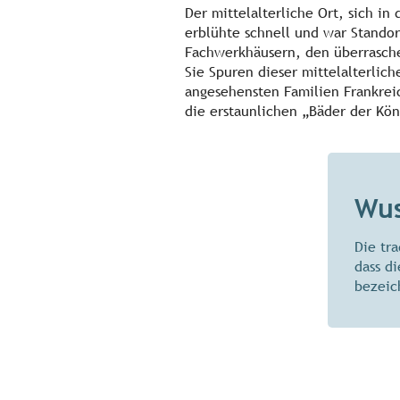
Der mittelalterliche Ort, sich i
erblühte schnell und war Stando
Fachwerkhäusern, den überrasche
Sie Spuren dieser mittelalterli
angesehensten Familien Frankrei
die erstaunlichen „Bäder der Kön
Wus
Die tr
dass d
bezeic