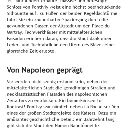
15. Jahrhundert erbaute, massive und befestigte
Schloss von Pontiviy weist eine höchst beeindruckende
Silhouette auf. Zu Füßen der beiden Kegeldachtürme
führt Sie ein zauberhafter Spaziergang durch die
gewundenen Gassen der Altstadt um den Place du
Martray. Fachwerkhäuser mit mittelalterlichen
Fassaden erinnern daran, dass die Stadt dank einer
Leder- und Tuchfabrik an den Ufern des Blavet eine
glorreiche Zeit erlebte.
Von Napoleon geprägt
Sie werden nicht wenig erstaunt sein, neben der
mittelalterlichen Stadt die geradlinigen Straßen und
neoklassizistischen Fassaden des napoleonischen
Zeitalters zu entdecken. Ein bemerkenswerter
Kontrast! Pontivy war nämlich neben La Roche-sur-Yon
eines der großen Stadtprojekte des Kaisers. Dazu ein
amüsantes geschichtliche Detail: ein Jahrzehnt lang
gibt sich die Stadt den Namen Napoléonville