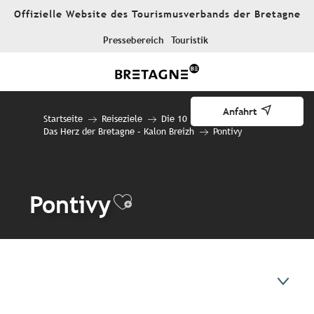
Aller
Offizielle Website des Tourismusverbands der Bretagne
au
contenu
Pressebereich
Touristik
principal
Anfahrt
Startseite
Reiseziele
Die 10 Reiseziele
Das Herz der Bretagne – Kalon Breizh
Pontivy
Pontivy
Ajouter aux favori