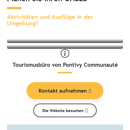
Sehenswertes & Erlebnisse in der
Übernachten in der Umgebung
Umgebung
Aktivitäten und Ausflüge in der
Umgebung?
Tourismusbüro von Pontivy Communauté
Kontakt aufnehmen
Die Website besuchen