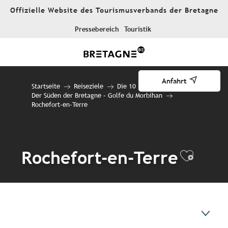
Aller
Offizielle Website des Tourismusverbands der Bretagne
au
contenu
Pressebereich
Touristik
principal
Anfahrt
Startseite
Reiseziele
Die 10 Reiseziele
Der Süden der Bretagne – Golfe du Morbihan
Rochefort-en-Terre
Rochefort-en-Terre
Ajoute