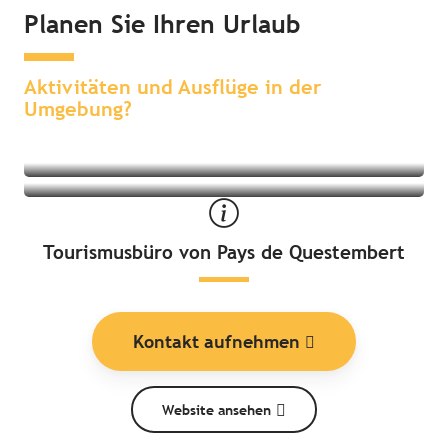
Planen Sie Ihren Urlaub
Sehenswertes & Erlebnisse in der
Übernachten in der Umgebung
Umgebung
Aktivitäten und Ausflüge in der
Umgebung?
Tourismusbüro von Pays de Questembert
Kontakt aufnehmen
Website ansehen