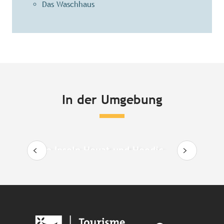
Das Waschhaus
In der Umgebung
Die Inseln Houat und Hoedic
Sa