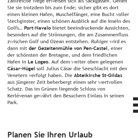
Zahlreiche Wege erweisen sich als Sackgassen. Gehen
Sie sie trotzdem bis zum Ende; sicher gibt es dort
einen kleinen Hafen, Muschelfänger, eine Bucht voller
Stechginster, einen schönen Ausblick auf die Inseln des
Golfs…
Port-Navalo
bietet beeindruckende Aussichten,
besonders auf die Strömungen, die am Zusammenfluss
zwischen Golf und Ozean entstehen. Ruhiger wird es
dann mit
der Gezeitenmühle von Pen-Castel
, einer
der schönsten der Bretagne, und dem friedlichen
Hafen in
Le Logeo
. Auf dem weiter oben gelegenen
Cäsar-Hügel
soll Julius Cäsar die Seeschlacht mit den
Venetern verfolgt haben. Die
Abteikirche St-Gildas
aus jüngerer Zeit beherbergt einen sehr wertvollen
Schatz. Das im Grünen liegende Schloss von
Kerlévenan gewährt den Besuchern Einlass in seinen
Park.
Planen Sie Ihren Urlaub