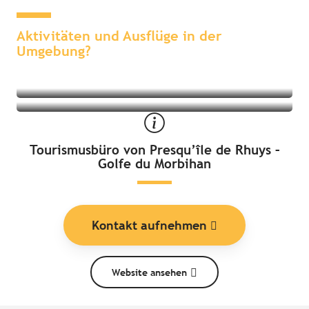
Sehenswertes & Erlebnisse in der
Übernachten in der Umgebung
Umgebung
Aktivitäten und Ausflüge in der
Umgebung?
Tourismusbüro von Presqu’île de Rhuys –
Golfe du Morbihan
Kontakt aufnehmen
Website ansehen