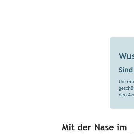
Wus
Sind
Um ein
geschü
den Av
Mit der Nase im