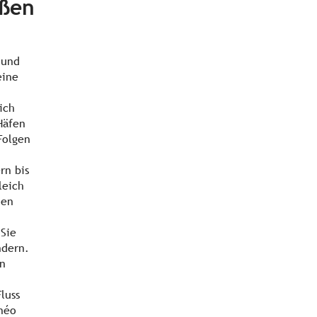
üßen
 und
eine
ich
Häfen
Folgen
rn bis
leich
hen
 Sie
ndern.
en
luss
néo