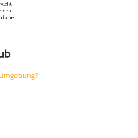
 wacht
eiden
rliche
aub
r Umgebung?
Sehenswertes & Erlebnisse in
der Umgebung