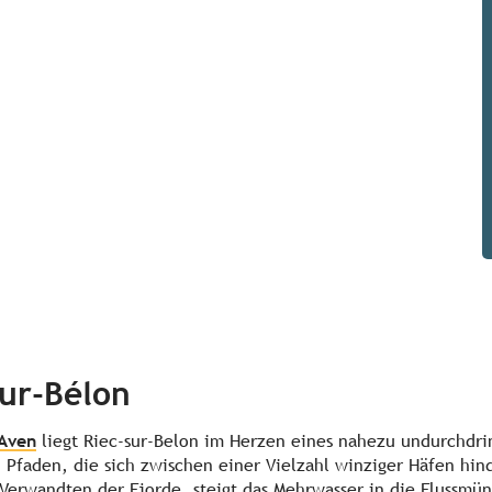
ur-Bélon
-Aven
liegt Riec-sur-Belon im Herzen eines nahezu undurchdrin
Pfaden, die sich zwischen einer Vielzahl winziger Häfen hind
Verwandten der Fjorde, steigt das Mehrwasser in die Flussmü