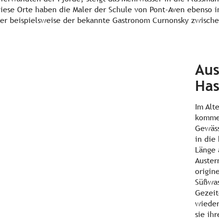
iese Orte haben die Maler der Schule von Pont-Aven ebenso i
hier beispielsweise der bekannte Gastronom Curnonsky zwische
Aus
Has
Im Alt
kommen
Gewäss
in die
Länge 
Auster
origin
Süßwas
Gezeit
wieder
sie ih