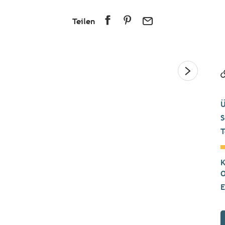
Teilen
Ü
S
T
K
O
E