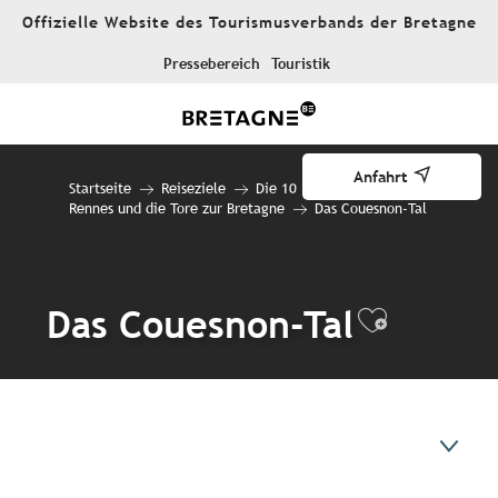
Aller
Offizielle Website des Tourismusverbands der Bretagne
au
contenu
Pressebereich
Touristik
principal
Anfahrt
Startseite
Reiseziele
Die 10 Reiseziele
Rennes und die Tore zur Bretagne
Das Couesnon-Tal
Das Couesnon-Tal
Ajouter 