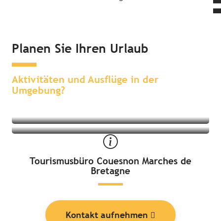
Planen Sie Ihren Urlaub
Sehenswertes & Erlebnisse in der
Übernachten in der Umgebung
Umgebung
Aktivitäten und Ausflüge in der
Umgebung?
Tourismusbüro Couesnon Marches de
Bretagne
Kontakt aufnehmen