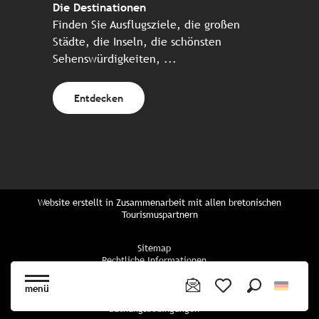
Die Destinationen
Finden Sie Ausflugsziele, die großen
Städte, die Inseln, die schönsten
Sehenswürdigkeiten, ...
Entdecken
Website erstellt in Zusammenarbeit mit allen bretonischen
Tourismuspartnern
Sitemap
Rechtliche Informationen
Vertraulichkeitsrichtlinien
Cookie-Richtlinie
menü
Cookie Einstellungen
Suche
Voir les favoris
Buchungsbedingungen