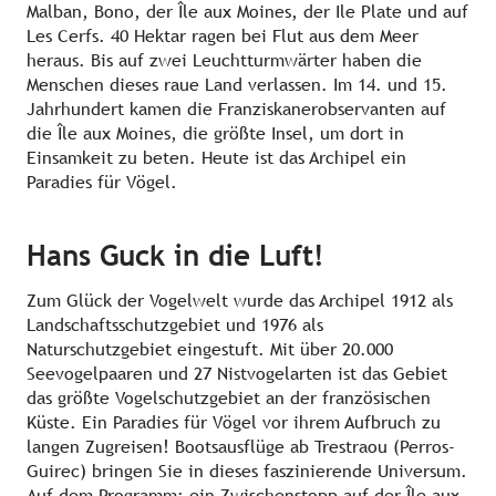
Malban, Bono, der Île aux Moines, der Ile Plate und auf
Les Cerfs. 40 Hektar ragen bei Flut aus dem Meer
heraus. Bis auf zwei Leuchtturmwärter haben die
Menschen dieses raue Land verlassen. Im 14. und 15.
Jahrhundert kamen die Franziskanerobservanten auf
die Île aux Moines, die größte Insel, um dort in
Einsamkeit zu beten. Heute ist das Archipel ein
Paradies für Vögel.
Hans Guck in die Luft!
Zum Glück der Vogelwelt wurde das Archipel 1912 als
Landschaftsschutzgebiet und 1976 als
Naturschutzgebiet eingestuft. Mit über 20.000
Seevogelpaaren und 27 Nistvogelarten ist das Gebiet
das größte Vogelschutzgebiet an der französischen
Küste. Ein Paradies für Vögel vor ihrem Aufbruch zu
langen Zugreisen! Bootsausflüge ab Trestraou (Perros-
Guirec) bringen Sie in dieses faszinierende Universum.
Auf dem Programm: ein Zwischenstopp auf der Île aux