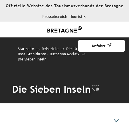
Aller
Offizielle Website des Tourismusverbands der Bretagne
au
contenu
Pressebereich
Touristik
principal
Anfahrt
Startseite
Reiseziele
Die 10 Reiseziele
Rosa Granitküste – Bucht von Morlaix
Die Sieben Inseln
Die Sieben Inseln
Ajouter 