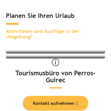
Planen Sie Ihren Urlaub
Sehenswertes & Erlebnisse in der
Übernachten in der Umgebung
Umgebung
Aktivitäten und Ausflüge in der
Umgebung?
Tourismusbüro von Perros-
Guirec
Kontakt aufnehmen