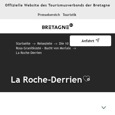
Aller
Offizielle Website des Tourismusverbands der Bretagne
au
contenu
Pressebereich
Touristik
principal
Anfahrt
Startseite
Reiseziele
Die 10 Reiseziele
Rosa Granitküste – Bucht von Morlaix
La Roche-Derrien
La Roche-Derrien
Ajouter