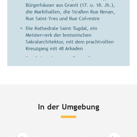
Bürgerhäuser aus Granit (17. u. 18. Jh.),
die Markthallen, die Straßen Rue Renan,
Rue Saint-Yves und Rue Colvestre
Die Kathedrale Saint-Tugdal, ein
Meisterwerk der bretonischen
Sakralarchitektur, mit dem prachtvollen
Kreuzgang mit 48 Arkaden
Das Geburtshaus von Ernest Renan
Der alte Bischofspalast
Das alte Augustinerkloster (17. Jh.)
Das Maison Saint-Pierre (Laternenhaus)
Die Kunstgalerien, Trödel- und
Buchhändler
In der Umgebung