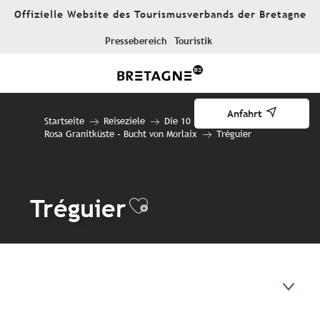
Aller
Offizielle Website des Tourismusverbands der Bretagne
au
contenu
Pressebereich
Touristik
principal
Anfahrt
Startseite
Reiseziele
Die 10 Reiseziele
Rosa Granitküste – Bucht von Morlaix
Tréguier
Tréguier
Ajouter aux favo