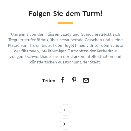
Kurz und bündig
Folgen Sie dem Turm!
Entdecken
Planen Sie Ihren Urlaub
Umrahmt von den Flüssen Jaudy und Guindy erstreckt sich
In der Umgebung
Tréguier stufenförmig über bezaubernde Gässchen und kleine
Plätze vom Hafen bis auf den Hügel hinauf. Unter dem Schutz
der filigranen, pfeilförmigen Turmspitze der Kathedrale
zeugen Fachwerkhäuser von der starken intellektuellen und
künstlerischen Ausstrahlung der Stadt.
Teilen