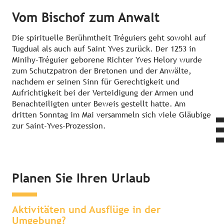
Vom Bischof zum Anwalt
Die spirituelle Berühmtheit Tréguiers geht sowohl auf
Tugdual als auch auf Saint Yves zurück. Der 1253 in
Minihy-Tréguier geborene Richter Yves Helory wurde
zum Schutzpatron der Bretonen und der Anwälte,
nachdem er seinen Sinn für Gerechtigkeit und
Aufrichtigkeit bei der Verteidigung der Armen und
Benachteiligten unter Beweis gestellt hatte. Am
dritten Sonntag im Mai versammeln sich viele Gläubige
zur Saint-Yves-Prozession.
Planen Sie Ihren Urlaub
Sehenswertes & Erlebnisse in der
Übernachten in der Umgebung
Umgebung
Aktivitäten und Ausflüge in der
Umgebung?