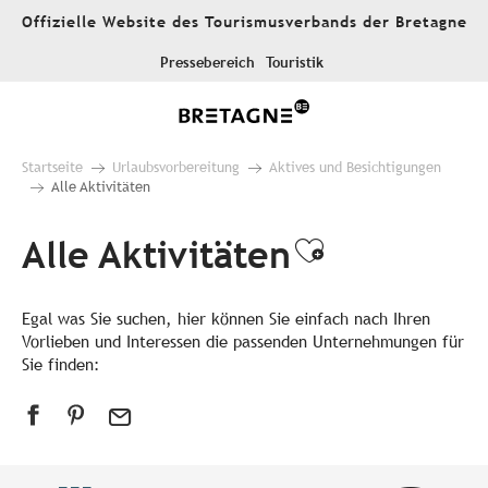
Aller
Offizielle Website des Tourismusverbands der Bretagne
au
contenu
Pressebereich
Touristik
principal
Startseite
Urlaubsvorbereitung
Aktives und Besichtigungen
Alle Aktivitäten
Alle Aktivitäten
Ajouter aux
Egal was Sie suchen, hier können Sie einfach nach Ihren
Vorlieben und Interessen die passenden Unternehmungen für
Sie finden: