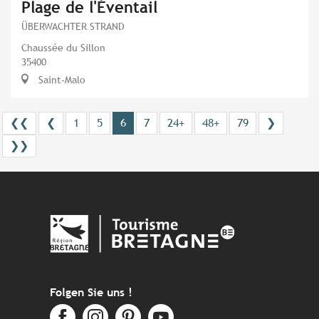
Plage de l'Éventail
ÜBERWACHTER STRAND
Chaussée du Sillon
35400
Saint-Malo
❮❮
❮
1
5
6
7
24+
48+
79
❯
❯❯
Folgen Sie uns !