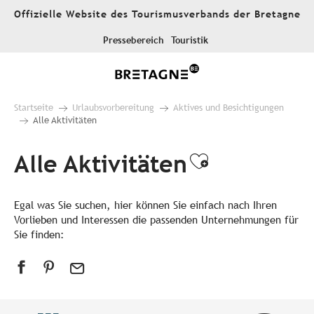
Aller
Offizielle Website des Tourismusverbands der Bretagne
au
contenu
Pressebereich
Touristik
principal
Startseite
Urlaubsvorbereitung
Aktives und Besichtigungen
Alle Aktivitäten
Alle Aktivitäten
Ajouter aux
Egal was Sie suchen, hier können Sie einfach nach Ihren
Vorlieben und Interessen die passenden Unternehmungen für
Sie finden: