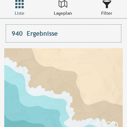
Liste
Lageplan
Filter
940
Ergebnisse