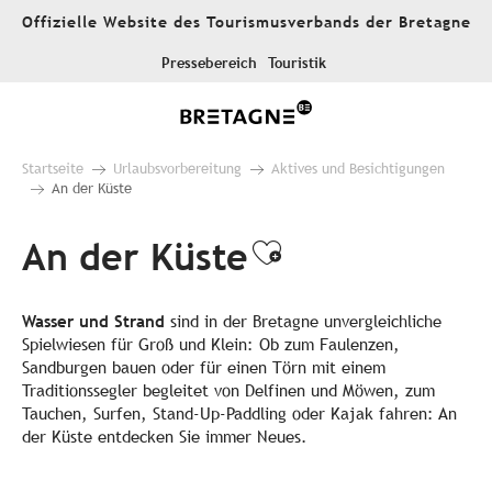
Aller
Offizielle Website des Tourismusverbands der Bretagne
au
contenu
Pressebereich
Touristik
principal
Startseite
Urlaubsvorbereitung
Aktives und Besichtigungen
An der Küste
An der Küste
Ajouter aux f
Wasser und Strand
sind in der Bretagne unvergleichliche
Spielwiesen für Groß und Klein: Ob zum Faulenzen,
Sandburgen bauen oder für einen Törn mit einem
Traditionssegler begleitet von Delfinen und Möwen, zum
Tauchen, Surfen, Stand-Up-Paddling oder Kajak fahren: An
der Küste entdecken Sie immer Neues.